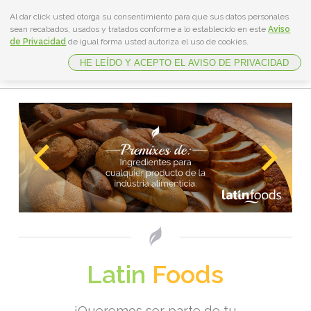
Al dar click usted otorga su consentimiento para que sus datos personales
sean recabados, usados y tratados conforme a lo establecido en este
Aviso
de Privacidad
de igual forma usted autoriza el uso de cookies.
HE LEÍDO Y ACEPTO EL AVISO DE PRIVACIDAD
Inicio
Productos
Servicios
Ventajas
Nosotros
Contacto
Latin
Foods
¡Queremos ser parte de tu