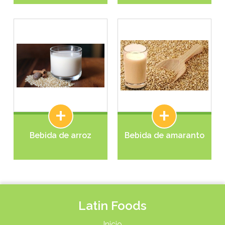
+
+
Bebida de arroz
Bebida de amaranto
Latin Foods
Inicio