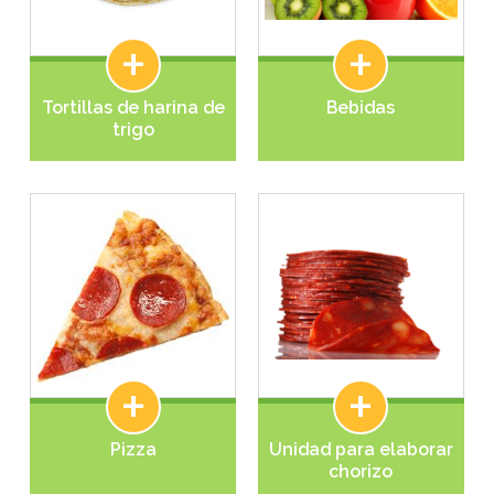
+
+
Tortillas de harina de
Bebidas
trigo
+
+
Pizza
Unidad para elaborar
chorizo